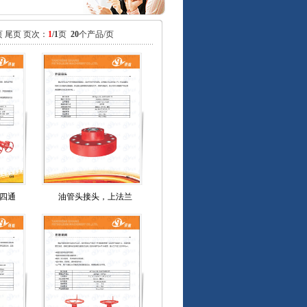
页 尾页 页次：
1
/1
页
20
个产品/页
四通
油管头接头，上法兰