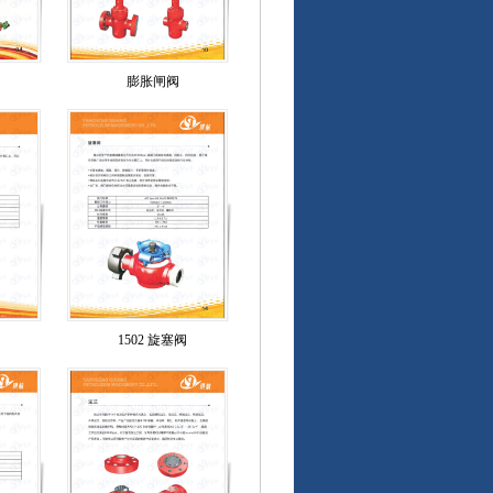
膨胀闸阀
1502 旋塞阀