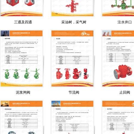
三通及四通
采油树，采气树
注水井口
泥浆闸阀
节流阀
止回阀