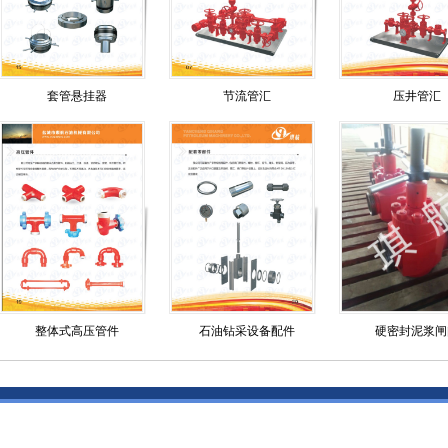
套管悬挂器
节流管汇
压井管汇
整体式高压管件
石油钻采设备配件
硬密封泥浆闸