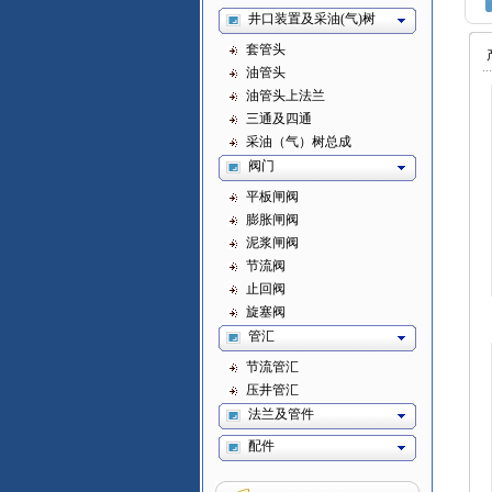
井口装置及采油(气)树
套管头
油管头
油管头上法兰
三通及四通
采油（气）树总成
阀门
平板闸阀
膨胀闸阀
泥浆闸阀
节流阀
止回阀
旋塞阀
管汇
节流管汇
压井管汇
法兰及管件
配件